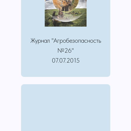
Журнал "Агробезопасность
№26"
07.07.2015