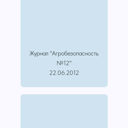
Журнал "Агробезопасность
№12"
22.06.2012