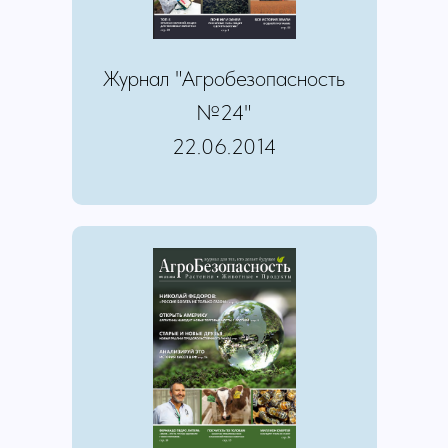
Журнал "Агробезопасность
№24"
22.06.2014