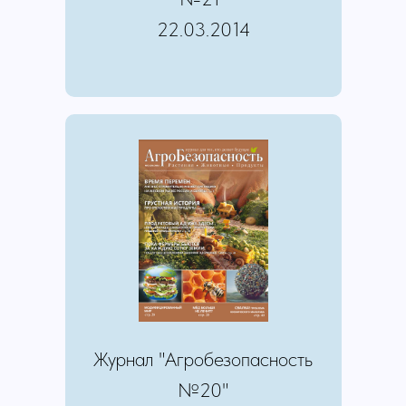
22.03.2014
Журнал "Агробезопасность
№20"