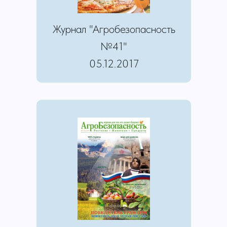
Журнал "Агробезопасность
№41"
05.12.2017