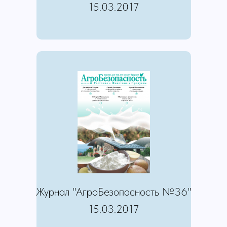
15.03.2017
Журнал "АгроБезопасность №36"
15.03.2017