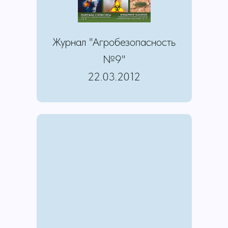
Журнал "Агробезопасность
№9"
22.03.2012