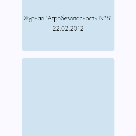
Журнал "Агробезопасность №8"
22.02.2012