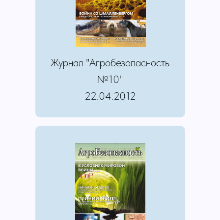
Журнал "Агробезопасность
№10"
22.04.2012