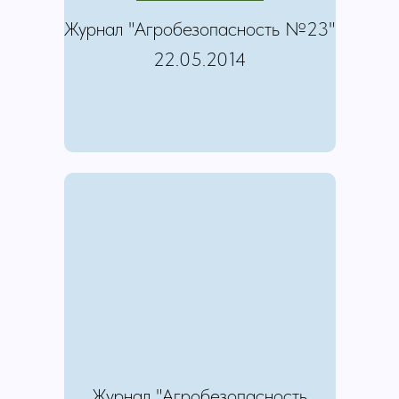
Журнал "Агробезопасность №23"
22.05.2014
Журнал "Агробезопасность