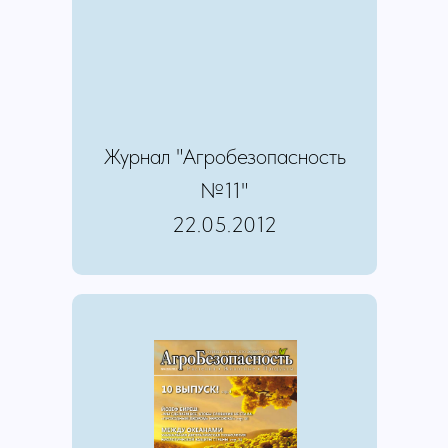
Журнал "Агробезопасность
№11"
22.05.2012