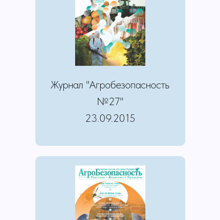
Журнал "Агробезопасность
№27"
23.09.2015