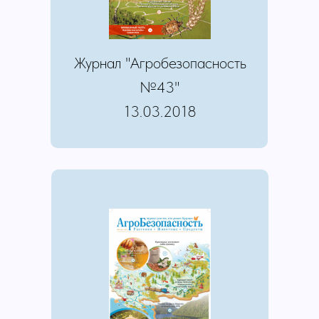
Журнал "Агробезопасность
№43"
13.03.2018