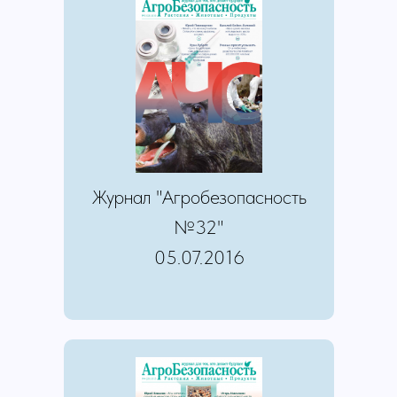
Журнал "Агробезопасность
№32"
05.07.2016