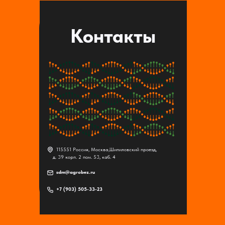
Контакты
⠀
115551 Россия, Москва,Шипиловский проезд,
д. 39 корп. 2 пом. 53, каб. 4
⠀
sdm@agrobez.ru
⠀
+7 (903) 505-33-23